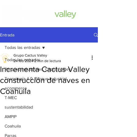
Entrada
Todas las entradas
Grupo Cactus Valley
Todas las entradas
24 feb 2024
2 min de lectura
Incrementa Cactus Valley
Parques Industriales, Cactus Valley
construcción de naves en
Tecnología 4.0, Parque Industrial
ecommerce
Coahuila
T-MEC
sustentabilidad
AMPIP
Coahuila
Parras