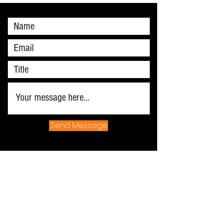
Send Message
+52
(844) 439 11 70
+52 1 (844) 285 98 81
ventas@cactusvalley.com.mx