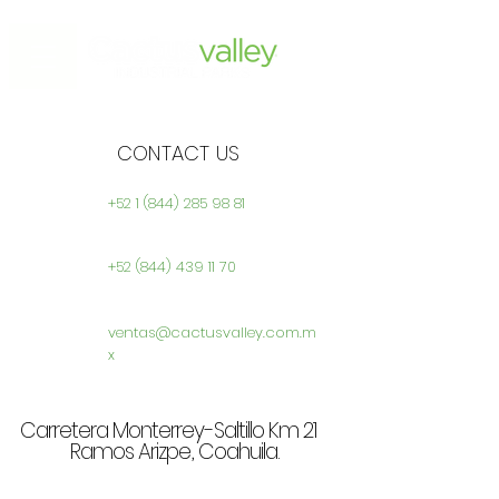
CONTACT US
+52 1 (844) 285 98 81
+52
(844) 439 11 70
ventas@cactusvalley.com.m
x
Carretera Monterrey-Saltillo Km 21
Ramos Arizpe, Coahuila.