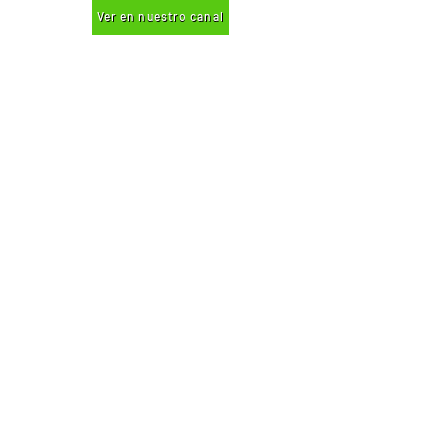
Ver en nuestro canal
+52
(844) 439 11 70
+52 1 (844) 285 98 81
ventas@cactusvalley.com.mx
Carretera Monterrey-Saltillo Km 21. C.P. 25900
Ramos Arizpe, Coahuila, México.